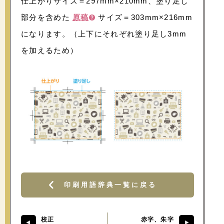
仕上がりサイズ＝297mm×210mm、塗り足し
部分を含めた
原稿
サイズ＝303mm×216mm
になります。（上下にそれぞれ塗り足し3mm
を加えるため）
印刷用語辞典一覧に戻る
校正
赤字、朱字