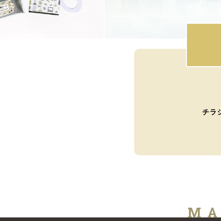
チラ
MA