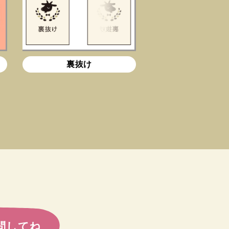
裏抜け
問してね