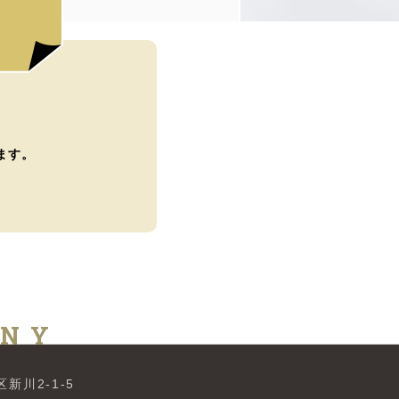
ます。
ANY
新川2-1-5