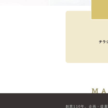
チラ
MA
創業110年。
企画・提