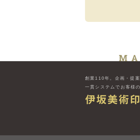
MA
創業110年。
企画・提
一貫システムでお客様