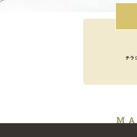
チラ
MA