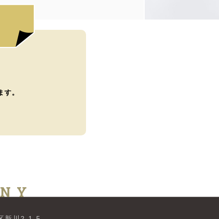
ます。
ANY
新川2-1-5