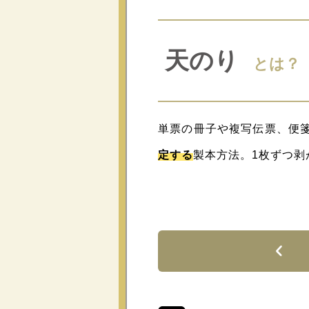
天のり
とは？
単票の冊子や複写伝票、便
定する
製本方法。1枚ずつ剥