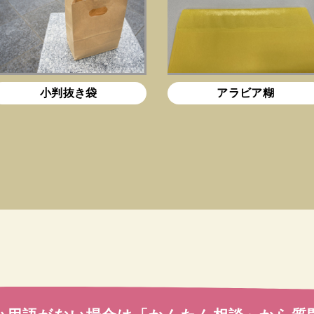
小判抜き袋
アラビア糊