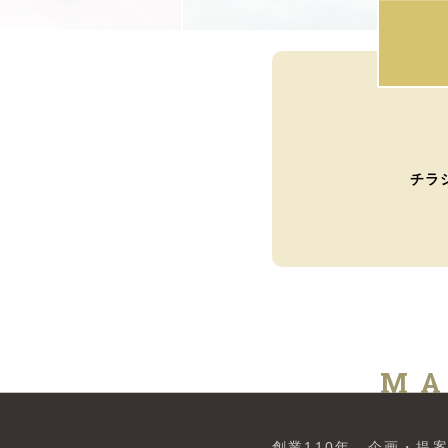
チラ
MA
創業110年。
企画・提