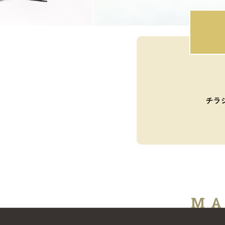
チラ
MA