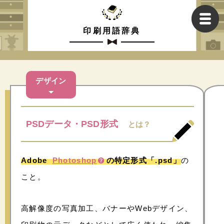
印刷用語辞典
デザイン
PSDデータ・PSD形式
とは？
Adobe
Photoshop
の特定形式「.psd」
の
こと。
高解像度の写真加工、バナーやWebデザイン、