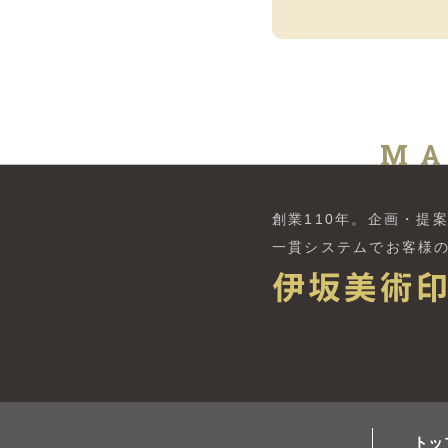
MA
創業110年。
企画・提
一貫システムでお客様
トッ