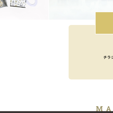
チラ
MA