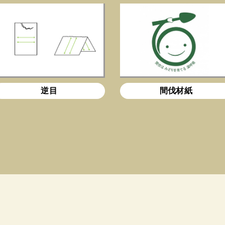
逆目
間伐材紙