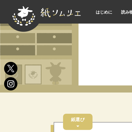
はじめに
読み
紙選び