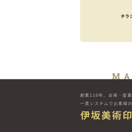
チラ
MA
創業110年。
企画・提
一貫システムでお客様