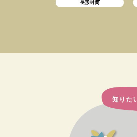
長形封筒
知りた